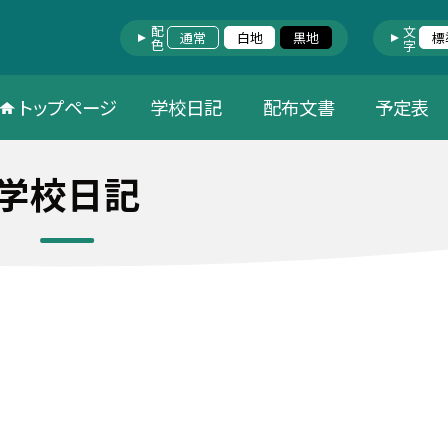
配色
文字
通常
白地
黒地
標
トップページ
学校日記
配布文書
予定表
学校日記