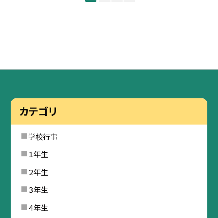
カテゴリ
学校行事
１年生
２年生
３年生
４年生