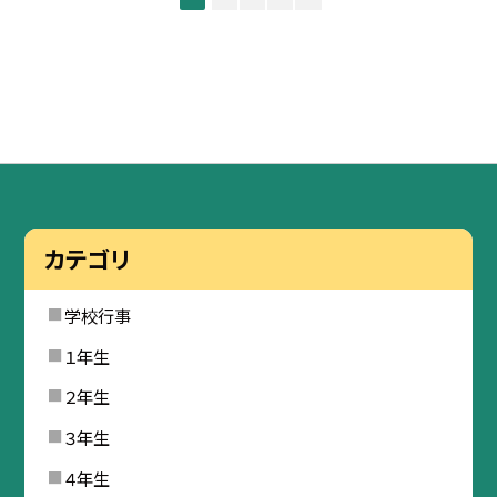
カテゴリ
学校行事
１年生
２年生
３年生
４年生