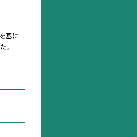
を基に
た。