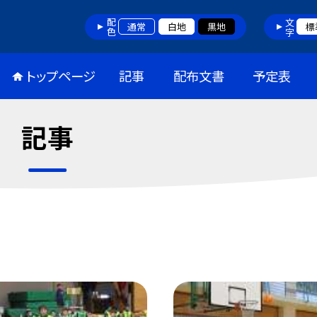
配色
文字
通常
白地
黒地
標
トップページ
記事
配布文書
予定表
記事