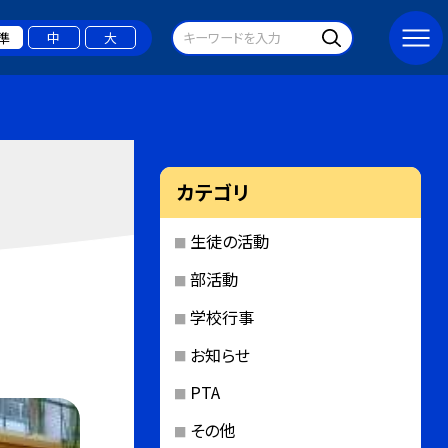
準
中
大
カテゴリ
生徒の活動
部活動
学校行事
お知らせ
PTA
その他