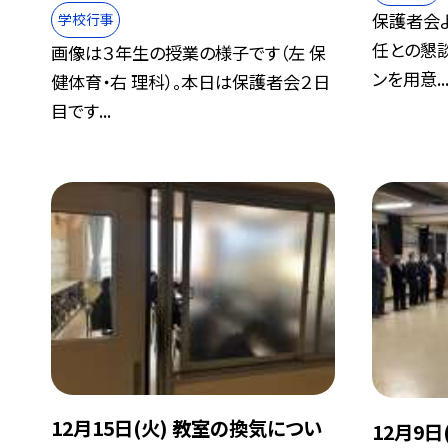
保護者会
学校行事
任との懇
画像は３年生の授業の様子です（左 保
ンを用意..
健体育・右 理科）。本日は保護者会２日
目です...
12月15日(火) 教室の換気につい
12月9