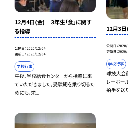
12月4日(金) ３年生「食」に関す
12月3
る指導
公開日
2020/
公開日
2020/12/04
更新日
2020/
更新日
2020/12/04
学校行事
学校行事
球技大会
午後、学校給食センターから指導に来
レーボー
ていただきました。受験期を乗り切るた
拍手を送り.
めにも、栄...