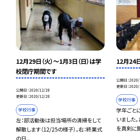
12月29日（火）〜1月3日（日）は学
12月2
校閉庁期間です
公開日
2020/
更新日
2020/
公開日
2020/12/28
更新日
2020/12/28
学校行事
学年ごと
学校行事
いました
左：部活動後は担当場所の清掃をして
を真剣に聞.
解散します（12/25の様子）。右：終業式
の日...