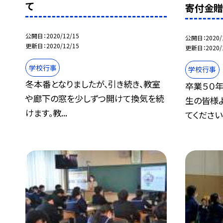
て
寄付金
公開日
2020/12/15
公開日
2020/
更新日
2020/12/15
更新日
2020/
学校行事
学校行事
冬本番となりましたが、引き続き、教室
卒業５０
や廊下の窓を少しずつ開けて換気を続
生の皆様
けます。教...
てくださいま