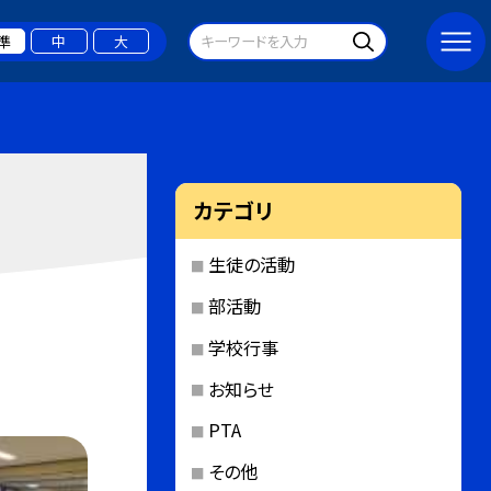
準
中
大
カテゴリ
生徒の活動
部活動
学校行事
お知らせ
PTA
その他