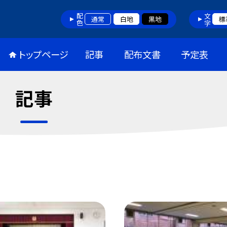
配色
文字
通常
白地
黒地
標
トップページ
記事
配布文書
予定表
記事