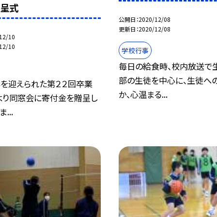
贈呈式
公開日
2020/12/08
更新日
2020/12/08
12/10
12/10
学校行事
毎日の給食時、校内放送で
部の生徒を中心に、生徒へ
年を迎えられた第２２回卒業
か、心温まる...
より同窓会に寄付金を贈呈し
...