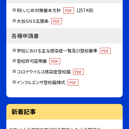
R8 いじめ対策基本方針
(257 KB)
PDF
大谷ＳＮＳ五箇条
PDF
各種申請書
学校における主な感染症一覧及び登校基準
PDF
登校許可証明書
PDF
コロナウイルス感染症登校届
PDF
インフルエンザ登校届様式
PDF
新着記事