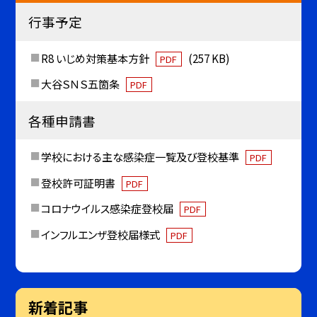
行事予定
R8 いじめ対策基本方針
(257 KB)
PDF
大谷ＳＮＳ五箇条
PDF
各種申請書
学校における主な感染症一覧及び登校基準
PDF
登校許可証明書
PDF
コロナウイルス感染症登校届
PDF
インフルエンザ登校届様式
PDF
新着記事