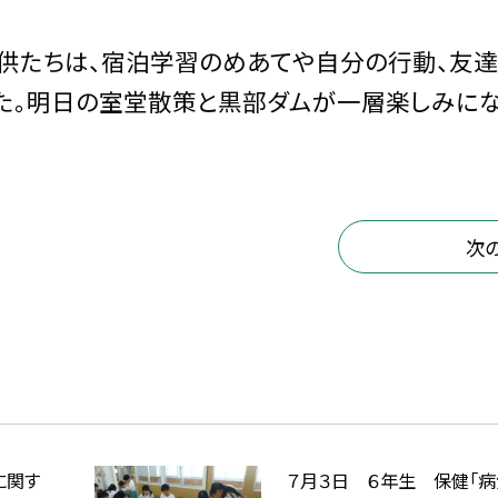
子供たちは、宿泊学習のめあてや自分の行動、友
た。明日の室堂散策と黒部ダムが一層楽しみに
次
に関す
７月３日 ６年生 保健「病