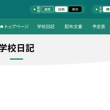
配色
文字
通常
白地
黒地
標
トップページ
学校日記
配布文書
予定表
学校日記